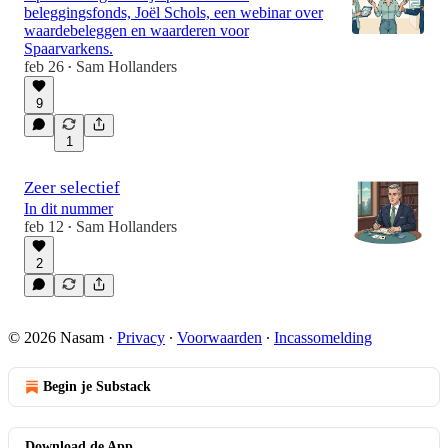
beleggingsfonds, Joël Schols, een webinar over
waardebeleggen en waarderen voor
Spaarvarkens.
feb 26
Sam Hollanders
•
9
1
Zeer selectief
In dit nummer
feb 12
Sam Hollanders
•
2
© 2026 Nasam
·
Privacy
∙
Voorwaarden
∙
Incassomelding
Begin je Substack
Download de App