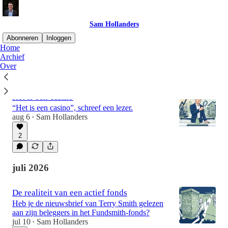
Sam Hollanders
Abonneren
Inloggen
Home
Archief
Over
Meest recent
Top
Discussies
Het is een casino
“Het is een casino”, schreef een lezer.
aug 6
Sam Hollanders
•
2
juli 2026
De realiteit van een actief fonds
Heb je de nieuwsbrief van Terry Smith gelezen
aan zijn beleggers in het Fundsmith-fonds?
jul 10
Sam Hollanders
•