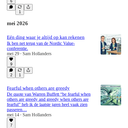
6
1
mei 2026
Eén ding waar je altijd op kan rekenen
Ik ben net terug van de Nordic Value-
conferentie.
mei 29
Sam Hollanders
•
9
2
1
Fearful when others are greedy
De quote van Warren Buffett “be fearful when
others are greedy and greedy when others are
fearful” heb ik de laatste jaren heel vaak zien
passeren…
mei 14
Sam Hollanders
•
7