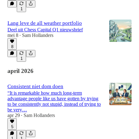
1
Lang leve de all weather portfolio
Deel uit Chess Capital Q1 nieuwsbrief
mei 8
Sam Hollanders
•
8
1
april 2026
Consistent niet dom doen
“It is remarkable how much long-term
advantage people like us have gotten by trying
to be consistently not stupid, instead of trying to
be very…
apr 29
Sam Hollanders
•
5
1
1