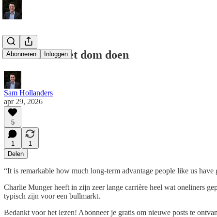
Consistent niet dom doen
Abonneren
Inloggen
Sam Hollanders
apr 29, 2026
5
1
1
Delen
“It is remarkable how much long-term advantage people like us have got
Charlie Munger heeft in zijn zeer lange carrière heel wat oneliners g
typisch zijn voor een bullmarkt.
Bedankt voor het lezen! Abonneer je gratis om nieuwe posts te ontva