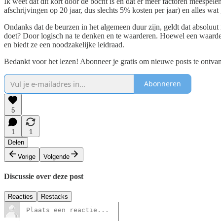
Ik weet dat dit kort door de bocht is en dat er meer factoren meespe
afschrijvingen op 20 jaar, dus slechts 5% kosten per jaar) en alles wa
Ondanks dat de beurzen in het algemeen duur zijn, geldt dat absoluut
doet? Door logisch na te denken en te waarderen. Hoewel een waarderi
en biedt ze een noodzakelijke leidraad.
Bedankt voor het lezen! Abonneer je gratis om nieuwe posts te ontva
Abonneren
5
1
1
Delen
Vorige
Volgende
Discussie over deze post
Reacties
Restacks