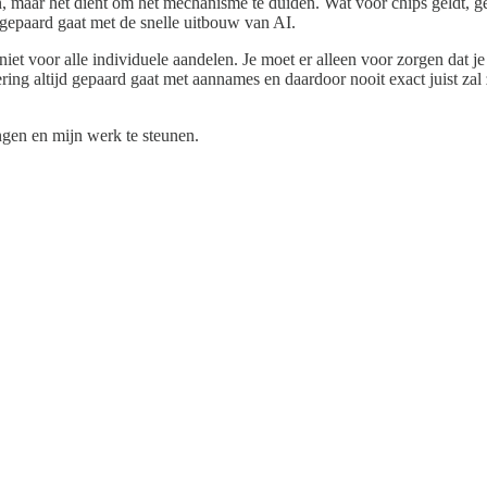
len, maar het dient om het mechanisme te duiden. Wat voor chips geldt, 
t gepaard gaat met de snelle uitbouw van AI.
 niet voor alle individuele aandelen. Je moet er alleen voor zorgen da
ng altijd gepaard gaat met aannames en daardoor nooit exact juist zal 
ngen en mijn werk te steunen.