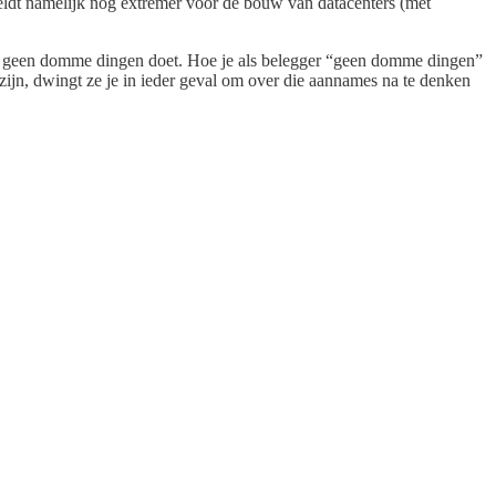
geldt namelijk nog extremer voor de bouw van datacenters (met
t je geen domme dingen doet. Hoe je als belegger “geen domme dingen”
zijn, dwingt ze je in ieder geval om over die aannames na te denken