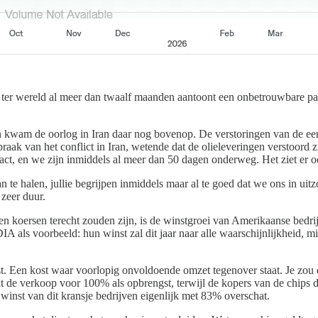
ter wereld al meer dan twaalf maanden aantoont een onbetrouwbare part
kwam de oorlog in Iran daar nog bovenop. De verstoringen van de eerst
tbraak van het conflict in Iran, wetende dat de olieleveringen verstoor
act, en we zijn inmiddels al meer dan 50 dagen onderweg. Het ziet er ook
an te halen, jullie begrijpen inmiddels maar al te goed dat we ons in uitz
zeer duur.
 koersen terecht zouden zijn, is de winstgroei van Amerikaanse bedrij
A als voorbeeld: hun winst zal dit jaar naar alle waarschijnlijkheid, m
. Een kost waar voorlopig onvoldoende omzet tegenover staat. Je zou d
 verkoop voor 100% als opbrengst, terwijl de kopers van de chips deze
inst van dit kransje bedrijven eigenlijk met 83% overschat.