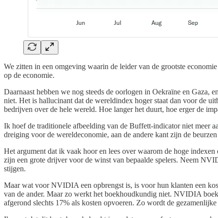
We zitten in een omgeving waarin de leider van de grootste economie 
op de economie.
Daarnaast hebben we nog steeds de oorlogen in Oekraïne en Gaza, en 
niet. Het is hallucinant dat de wereldindex hoger staat dan voor de ui
bedrijven over de hele wereld. Hoe langer het duurt, hoe erger de imp
Ik hoef de traditionele afbeelding van de Buffett-indicator niet meer a
dreiging voor de wereldeconomie, aan de andere kant zijn de beurzen 
Het argument dat ik vaak hoor en lees over waarom de hoge indexen en
zijn een grote drijver voor de winst van bepaalde spelers. Neem NVIDI
stijgen.
Maar wat voor NVIDIA een opbrengst is, is voor hun klanten een kost
van de ander. Maar zo werkt het boekhoudkundig niet. NVIDIA boekt de
afgerond slechts 17% als kosten opvoeren. Zo wordt de gezamenlijke w