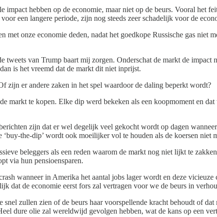
 impact hebben op de economie, maar niet op de beurs. Vooral het feit d
 voor een langere periode, zijn nog steeds zeer schadelijk voor de econo
en met onze economie deden, nadat het goedkope Russische gas niet m
de tweets van Trump baart mij zorgen. Onderschat de markt de impact nu 
an is het vreemd dat de markt dit niet inprijst.
 Of zijn er andere zaken in het spel waardoor de daling beperkt wordt?
an de markt te kopen. Elke dip werd bekeken als een koopmoment en da
e berichten zijn dat er wel degelijk veel gekocht wordt op dagen wanneer
‘buy-the-dip’ wordt ook moeilijker vol te houden als de koersen niet 
sieve beleggers als een reden waarom de markt nog niet lijkt te zakken
opt via hun pensioensparen.
of crash wanneer in Amerika het aantal jobs lager wordt en deze vicieuze
lijk dat de economie eerst fors zal vertragen voor we de beurs in verho
e snel zullen zien of de beurs haar voorspellende kracht behoudt of dat
 Heel dure olie zal wereldwijd gevolgen hebben, wat de kans op een vert