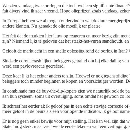
We zien vandaag twee oorlogen die toch wel een significante financiële
fait divers vind ik zeer vreemd. Hoge olieprijzen zoals vandaag, zeker
In Europa hebben we al mogen ondervinden wat de dure energieprijz
andere klanten. Nu geraakt de olie moeilijk ter plaatse.
Het feit dat de markten hier lauw op reageren en meer bezig zijn met 
zijn? Niemand lijkt te geloven dat het staakt-het-vuren standhoudt, en d
Gelooft de markt echt in een snelle oplossing rond de oorlog in Iran?
Sinds de coronacrash lijken beleggers getraind om bij elke daling v
werd een pavlovreactie gecreëerd.
Deze keer lijkt het echter anders te zijn. Hoewel er nog tegenstrijdig
beleggers toch minder beginnen te kopen en voorzichtiger worden. De 
In combinatie met de buy-the-dip-kopers zien we natuurlijk ook de pas
aan hun systeem, soms uit overtuiging, soms omdat het gewoon zo lo
Ik schreef het eerder al: ik geloof pas in een echte stevige correctie 
meer geloof in de beurs als een voorlopende indicator. Ik geloof name
Er is nog geen enkel bewijs voor mijn stelling. Het kan wel zijn dat w
Staten nog sterk, maar zien we de eerste tekenen van een vertraging.