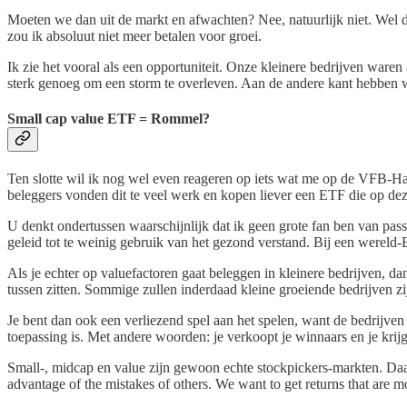
Moeten we dan uit de markt en afwachten? Nee, natuurlijk niet. Wel 
zou ik absoluut niet meer betalen voor groei.
Ik zie het vooral als een opportuniteit. Onze kleinere bedrijven waren
sterk genoeg om een storm te overleven. Aan de andere kant hebben we
Small cap value ETF = Rommel?
Ten slotte wil ik nog wel even reageren op iets wat me op de VFB-Ha
beleggers vonden dit te veel werk en kopen liever een ETF die op deze
U denkt ondertussen waarschijnlijk dat ik geen grote fan ben van pass
geleid tot te weinig gebruik van het gezond verstand. Bij een wereld-
Als je echter op valuefactoren gaat beleggen in kleinere bedrijven, 
tussen zitten. Sommige zullen inderdaad kleine groeiende bedrijven z
Je bent dan ook een verliezend spel aan het spelen, want de bedrijve
toepassing is. Met andere woorden: je verkoopt je winnaars en je krijgt 
Small-, midcap en value zijn gewoon echte stockpickers-markten. Daar
advantage of the mistakes of others. We want to get returns that are mo