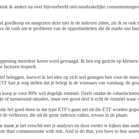
denk ik anders na over bijvoorbeeld niet-noodzakelijke consumentenpro
 al goedkoop en aangezien deze niet in de indexen zitten, zie ik ze ook
 de cash om te profiteren van de opportuniteiten die de markt ons bied
ppening meerdere keren werd gevraagd. Ik ben erg gericht op kleinere 
 factoren inspeelt.
ief beleggen, hoewel ik het idee op zich wel genegen ben voor de meest
ETF kan je nog stellen dat je belegt in de winnaars van vandaag; de groo
dan koop je voor 80% wel degelijk rommel. Deels omdat de valuefactoren
ijn of turnaround-situaties, maar een groot deel is echt de rommel waa
n die het goed doen in dat type ETF’s gaan net uit die ETF worden gego
de verliezers, die uit de grote indexen vallen, ervoor in de plaats.
 maak je het verschil met je analyses en door verder te kijken dan an
re than commensurate with risk. And to do that, you have to buy assets no