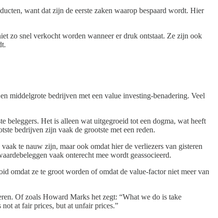
ducten, want dat zijn de eerste zaken waarop bespaard wordt. Hier
 niet zo snel verkocht worden wanneer er druk ontstaat. Ze zijn ook
t.
en middelgrote bedrijven met een value investing-benadering. Veel
e beleggers. Het is alleen wat uitgegroeid tot een dogma, wat heeft
tste bedrijven zijn vaak de grootste met een reden.
 vaak te nauw zijn, maar ook omdat hier de verliezers van gisteren
r waardebeleggen vaak onterecht mee wordt geassocieerd.
oid omdat ze te groot worden of omdat de value-factor niet meer van
deren. Of zoals Howard Marks het zegt: “What we do is take
t at fair prices, but at unfair prices.”