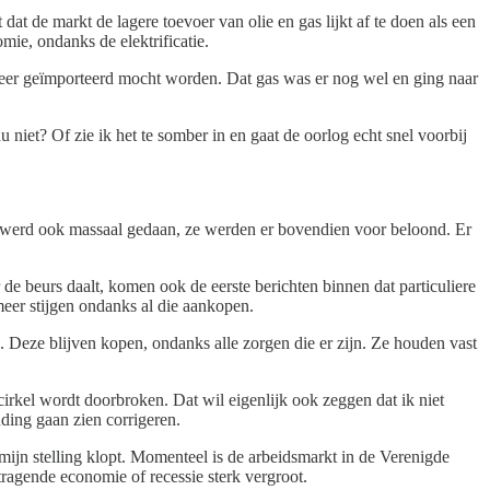
at de markt de lagere toevoer van olie en gas lijkt af te doen als een
mie, ondanks de elektrificatie.
eer geïmporteerd mocht worden. Dat gas was er nog wel en ging naar
niet? Of zie ik het te somber in en gaat de oorlog echt snel voorbij
t werd ook massaal gedaan, ze werden er bovendien voor beloond. Er
 de beurs daalt, komen ook de eerste berichten binnen dat particuliere
meer stijgen ondanks al die aankopen.
. Deze blijven kopen, ondanks alle zorgen die er zijn. Ze houden vast
 cirkel wordt doorbroken. Dat wil eigenlijk ook zeggen dat ik niet
uding gaan zien corrigeren.
 mijn stelling klopt. Momenteel is de arbeidsmarkt in de Verenigde
ragende economie of recessie sterk vergroot.