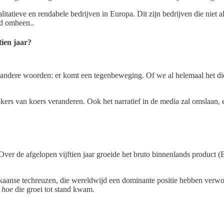
itatieve en rendabele bedrijven in Europa. Dit zijn bedrijven die niet 
nd omheen..
tien jaar?
 andere woorden: er komt een tegenbeweging. Of we al helemaal het diep
ers van koers veranderen. Ook het narratief in de media zal omslaan, en
Over de afgelopen vijftien jaar groeide het bruto binnenlands product 
ikaanse techreuzen, die wereldwijd een dominante positie hebben verw
r
hoe
die groei tot stand kwam.