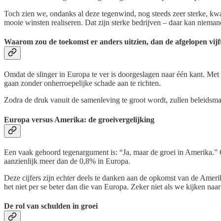
Toch zien we, ondanks al deze tegenwind, nog steeds zeer sterke, kwal
mooie winsten realiseren. Dat zijn sterke bedrijven – daar kan niema
Waarom zou de toekomst er anders uitzien, dan de afgelopen vijf
Omdat de slinger in Europa te ver is doorgeslagen naar één kant. Met
gaan zonder onherroepelijke schade aan te richten.
Zodra de druk vanuit de samenleving te groot wordt, zullen beleidsmak
Europa versus Amerika: de groeivergelijking
Een vaak gehoord tegenargument is: “Ja, maar de groei in Amerika.” 
aanzienlijk meer dan de 0,8% in Europa.
Deze cijfers zijn echter deels te danken aan de opkomst van de Amer
het niet per se beter dan die van Europa. Zeker niet als we kijken naa
De rol van schulden in groei