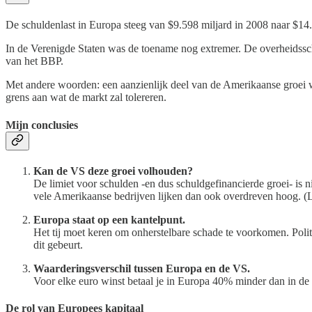
De schuldenlast in Europa steeg van $9.598 miljard in 2008 naar $14
In de Verenigde Staten was de toename nog extremer. De overheidssch
van het BBP.
Met andere woorden: een aanzienlijk deel van de Amerikaanse groei w
grens aan wat de markt zal tolereren.
Mijn conclusies
Kan de VS deze groei volhouden?
De limiet voor schulden -en dus schuldgefinancierde groei- is n
vele Amerikaanse bedrijven lijken dan ook overdreven hoog. (Let
Europa staat op een kantelpunt.
Het tij moet keren om onherstelbare schade te voorkomen. Politi
dit gebeurt.
Waarderingsverschil tussen Europa en de VS.
Voor elke euro winst betaal je in Europa 40% minder dan in de
De rol van Europees kapitaal