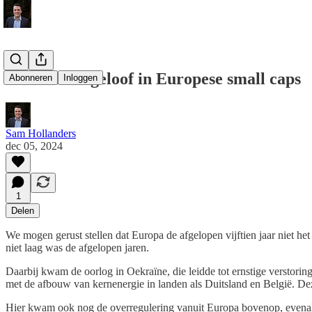
Waarom ik geloof in Europese small caps
Abonneren
Inloggen
Sam Hollanders
dec 05, 2024
1
Delen
We mogen gerust stellen dat Europa de afgelopen vijftien jaar niet het
niet laag was de afgelopen jaren.
Daarbij kwam de oorlog in Oekraïne, die leidde tot ernstige verstori
met de afbouw van kernenergie in landen als Duitsland en België. D
Hier kwam ook nog de overregulering vanuit Europa bovenop, evenal