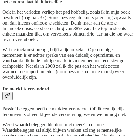
het eindresultaat blijft hetzelfde.
Ook in het verleden verliep het pad hobbelig, zoals ik in mijn boek
beschreef (pagina 237). Soms beweegt de koers jarenlang zijwaarts
om dan ineens omhoog te schieten. Denk maar aan de grote
financiële crisis: eerst een daling van 38% vanaf de top in slechts
enkele maanden tijd, om vervolgens binnen drie jaar na die top weer
te zijn verdubbeld.
Wat de toekomst brengt, blijft altijd onzeker. Op sommige
momenten is er echter sprake van een duidelijk optimisme, en
vandaar dat ik in de huidige markt tevreden ben met een stevige
cashpositie. Net als in 2008 zal ik die pas aan het werk zetten
wanneer de opportuniteiten (door pessimisme in de markt) weer
overduidelijk zijn.
De markt is veranderd
Passief beleggen heeft de markten veranderd. Of dit een tijdelijk
fenomeen is of een blijvende verandering, weten we nu nog niet.
Werkt waardebeleggen hierdoor niet meer? Ja en nee.
Waardebeleggen zal altijd blijven werken zolang er menselijke
emoties op de beurs zijn, en ook ‘hangmatbeleggers’ hebben die