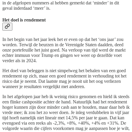
in de afgelopen nummers al hebben gemerkt dat ‘minder’ in dit
geval inderdaad ‘meer’ is.
Het doel is rendement
In het begin van het jaar leek het er even op dat het ‘ons jaar’ zou
worden. Terwijl de beurzen in de Verenigde Staten daalden, deed
onze portefeuille het juist goed. Na verloop van tijd werd de markt
echter immuun voor Trump en gingen we weer op dezelfde voet
verder als in 2024.
Het doel van beleggen is niet simpelweg het behalen van een goed
rendement op zich, maar een goed rendement in verhouding tot het
risico dat je neemt. Dat laatste mag je nooit uit het oog verliezen
wanneer je resultaten vergelijkt met anderen.
In het afgelopen jaar heb ik weinig risico genomen en hield ik steeds
een flinke cashpositie achter de hand. Natuurlijk had het rendement
hoger kunnen zijn door minder cash aan te houden, maar daar heb ik
vrede mee; ik zou het zo weer doen. Je inleg verdubbelen in vijf jaar
tijd hoeft namelijk niet lineair met 14,5% per jaar te gaan. Dat kan
evengoed via een reeks als -2,3%, +8%, +40%, +4% en +31%. De
volgorde waarin die cijfers voorkomen mag je aanpassen hoe je wilt,