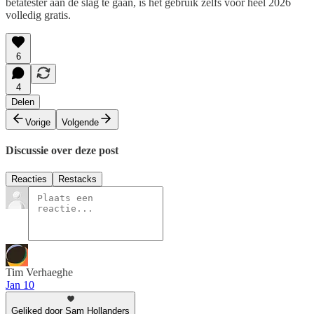
bètatester aan de slag te gaan, is het gebruik zelfs voor heel 2026
volledig gratis.
6
4
Delen
Vorige
Volgende
Discussie over deze post
Reacties
Restacks
Tim Verhaeghe
Jan 10
Geliked door Sam Hollanders