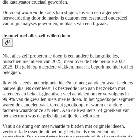
die katalysator cruciaal geworden.
De vraag
waarom
de koers kan stijgen, los van een algemene
herwaardering door de markt, is daarom een essentieel onderdeel
van mijn analyses geworden, in plaats van een bijzaak.
Je moet niet alles zelf willen doen
Niet alles zelf proberen te doen is een andere belangrijke les,
misschien niet alleen van 2025, maar over de hele periode 2022-
2025. Dit geldt op meerdere vlakken, maar ik beperk me hier tot het
beleggen.
Ik wilde steeds met originele ideeën komen; aandelen waar je elders
nauwelijks iets over leest. Ik besteedde uren aan het zoeken met
screeners en bekeek gigantisch veel aandelen om er vervolgens in
99,9% van de gevallen niets mee te doen. In het ‘goedkope’ segment
waren de aandelen vaak terecht goedkoop, of waren er andere
factoren waardoor ze afvielen. Aan de kwaliteits- of groeikant van
het spectrum was de prijs bijna altijd de spelbreker.
Vanuit de drang om meerwaarde te bieden met originele ideeën,
verloor ik de essentie uit het oog: het doel is rendement, niet