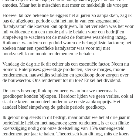
emoties. Maar het is misschien niet meer zo makkelijk als vroeger.
Hoewel talloze bekende beleggers het al jaren zo aanpakken, zag ik
pas de afgelopen periode echt het nut in van een zogenaamde
‘katalysator’ die koersen kan opdrijven. In het verleden was het voor
mij voldoende om een mooie prijs te betalen voor een bedrijf en
simpelweg te wachten tot de markt de foutieve waardering inzag.
Rationeel waarderen en geduld waren de belangrijkste factoren; het
zoeken naar een specifieke katalysator was voor mij niet
noodzakelijk om mooie rendementen te behalen.
Vandaag de dag zie ik dit echter als een essentiële factor. Neem nu
Somero Enterprises: geweldige producten, sterke marges, mooie
rendementen, nauwelijks schulden en goedkoop door zorgen over
de bouwsector. Ons rendement tot nu toe? Enkel het dividend.
De koers bewoog flink op en neer, waardoor we meermaals
goedkoper konden bijkopen. Hierdoor lijden we geen verlies, ook al
staat de koers momenteel onder onze eerste aankoopprijs. Het
aandeel bleef simpelweg de gehele periode goedkoop.
Ik geloof nog steeds in dit bedrijf, maar omdat we het al drie jaar in
portefeuille hebben met nagenoeg geen rendement, is er een flinke
koersstijging nodig om onze doelstelling van 15% samengesteld
rendement per jaar te halen. Theoretisch kan dit nog, mits de koers