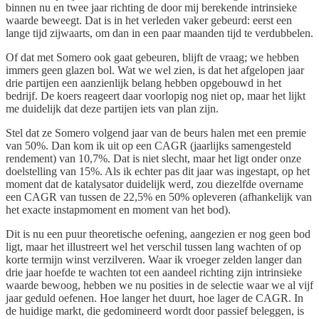
binnen nu en twee jaar richting de door mij berekende intrinsieke
waarde beweegt. Dat is in het verleden vaker gebeurd: eerst een
lange tijd zijwaarts, om dan in een paar maanden tijd te verdubbelen.
Of dat met Somero ook gaat gebeuren, blijft de vraag; we hebben
immers geen glazen bol. Wat we wel zien, is dat het afgelopen jaar
drie partijen een aanzienlijk belang hebben opgebouwd in het
bedrijf. De koers reageert daar voorlopig nog niet op, maar het lijkt
me duidelijk dat deze partijen iets van plan zijn.
Stel dat ze Somero volgend jaar van de beurs halen met een premie
van 50%. Dan kom ik uit op een CAGR (jaarlijks samengesteld
rendement) van 10,7%. Dat is niet slecht, maar het ligt onder onze
doelstelling van 15%. Als ik echter pas dit jaar was ingestapt, op het
moment dat de katalysator duidelijk werd, zou diezelfde overname
een CAGR van tussen de 22,5% en 50% opleveren (afhankelijk van
het exacte instapmoment en moment van het bod).
Dit is nu een puur theoretische oefening, aangezien er nog geen bod
ligt, maar het illustreert wel het verschil tussen lang wachten of op
korte termijn winst verzilveren. Waar ik vroeger zelden langer dan
drie jaar hoefde te wachten tot een aandeel richting zijn intrinsieke
waarde bewoog, hebben we nu posities in de selectie waar we al vijf
jaar geduld oefenen. Hoe langer het duurt, hoe lager de CAGR. In
de huidige markt, die gedomineerd wordt door passief beleggen, is