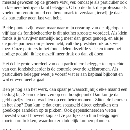
meestal gewezen op de grotere visvijver, omdat je als particulier ook
in kleinere bedrijven kunt beleggen. Of op de druk die professionals
voelen om voortdurend een benchmark te verslaan, terwijl je daar
als particulier geen last van hebt.
Beide punten zijn waar, maar naar mijn ervaring van de afgelopen
vijf jaar als fondsbeheerder is dit niet het grootste voordeel. Als klein
fonds is je visvijver namelijk nog meer dan groot genoeg, en als je
de juiste partners om je heen hebt, valt die prestatiedruk ook wel
mee. Onze partners in het fonds delen dezelfde visie en tonen het
nodige geduld; ik leg mezelf meer druk op dan zij doen.
Het échte grote voordeel van een particuliere belegger ten opzichte
van een fondsbeheerder is de controle over de geldstromen. Als
particuliere belegger weet je vooraf wat er aan kapitaal bijkomt en
wat er eventueel afgaat.
Ben je nog aan het werk, dan spaar je waarschijnlijk elke maand een
bedrag bij. Staan de beurzen op een hoogtepunt? Dan kun je dat
geld opzijzetten en wachten op een beter moment. Zitten de beurzen
in het slop? Dan kun je dat extra spaargeld direct gebruiken om
goedkope aandelen op te pikken. Ook gepensioneerden weten
meestal vooraf hoeveel kapitaal ze jaarlijks aan hun beleggingen
moeten onttrekken, waardoor ze duidelijk kunnen plannen.