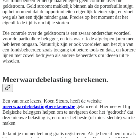
Als fondsbeheerder heb je daarentegen geen controle over die
geldstroom. Geld stroomt makkelijk binnen als de portefeuille stijgt,
op het moment dat de opportuniteiten eigenlijk kleiner zijn, en vloeit
weg als het een tijdje minder gaat. Precies op het moment dat het
eigenlijk de tijd is om bij te storten.
Die controle over de geldstroom is een zwaar onderschat voordeel
voor de particuliere belegger, en iets waar ik de afgelopen jaren mee
heb leren omgaan. Natuurlijk zijn er ook voordelen aan het zijn van
een fondsbeheerder, zoals toegang tot betere tools en data, en kortere
lijnen met zowel bedrijven als andere beheerders om ideeën uit te
wisselen.
Meerwaardebelasting berekenen.
Een van onze lezers, Koen Steurs, heeft de website
meerwaardebelastingberekenen.be
gelanceerd. Hiermee wil hij
Belgische beleggers helpen om te navigeren door het ‘gedrocht’ dat
deze nieuwe belasting is, en om er het beste (of minst slechte) van te
maken.
Je kunt je momenteel nog gratis registreren. Als je bereid bent om als