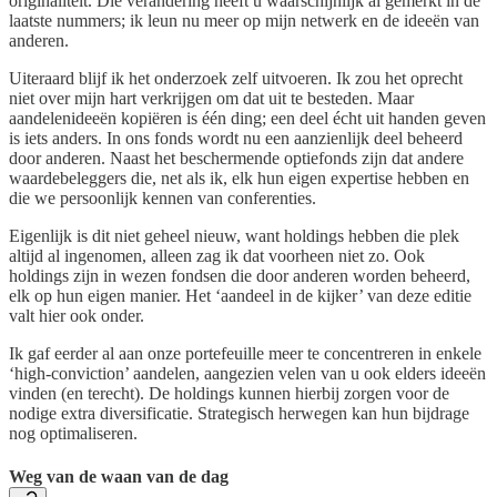
originaliteit. Die verandering heeft u waarschijnlijk al gemerkt in de
laatste nummers; ik leun nu meer op mijn netwerk en de ideeën van
anderen.
Uiteraard blijf ik het onderzoek zelf uitvoeren. Ik zou het oprecht
niet over mijn hart verkrijgen om dat uit te besteden. Maar
aandelenideeën kopiëren is één ding; een deel écht uit handen geven
is iets anders. In ons fonds wordt nu een aanzienlijk deel beheerd
door anderen. Naast het beschermende optiefonds zijn dat andere
waardebeleggers die, net als ik, elk hun eigen expertise hebben en
die we persoonlijk kennen van conferenties.
Eigenlijk is dit niet geheel nieuw, want holdings hebben die plek
altijd al ingenomen, alleen zag ik dat voorheen niet zo. Ook
holdings zijn in wezen fondsen die door anderen worden beheerd,
elk op hun eigen manier. Het ‘aandeel in de kijker’ van deze editie
valt hier ook onder.
Ik gaf eerder al aan onze portefeuille meer te concentreren in enkele
‘high-conviction’ aandelen, aangezien velen van u ook elders ideeën
vinden (en terecht). De holdings kunnen hierbij zorgen voor de
nodige extra diversificatie. Strategisch herwegen kan hun bijdrage
nog optimaliseren.
Weg van de waan van de dag