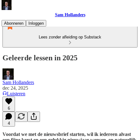
Sam Hollanders
Abonneren
Inloggen
Lees zonder afleiding op Substack
Geleerde lessen in 2025
Sam Hollanders
dec 24, 2025
Luisteren
6
4
Voordat we met de nieuwsbrief starten, wil ik iedereen alvast
een fijne kerst en een gelukkig nieuwjaar wensen, en natuurlijk