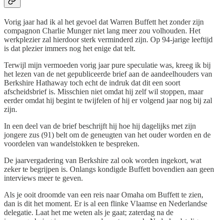
Vorig jaar had ik al het gevoel dat Warren Buffett het zonder zijn
compagnon Charlie Munger niet lang meer zou volhouden. Het
werkplezier zal hierdoor sterk verminderd zijn. Op 94-jarige leeftijd
is dat plezier immers nog het enige dat telt.
Terwijl mijn vermoeden vorig jaar pure speculatie was, kreeg ik bij
het lezen van de net gepubliceerde brief aan de aandeelhouders van
Berkshire Hathaway toch echt de indruk dat dit een soort
afscheidsbrief is. Misschien niet omdat hij zelf wil stoppen, maar
eerder omdat hij begint te twijfelen of hij er volgend jaar nog bij zal
zijn.
In een deel van de brief beschrijft hij hoe hij dagelijks met zijn
jongere zus (91) belt om de geneugten van het ouder worden en de
voordelen van wandelstokken te bespreken.
De jaarvergadering van Berkshire zal ook worden ingekort, wat
zeker te begrijpen is. Onlangs kondigde Buffett bovendien aan geen
interviews meer te geven.
Als je ooit droomde van een reis naar Omaha om Buffett te zien,
dan is dit het moment. Er is al een flinke Vlaamse en Nederlandse
delegatie. Laat het me weten als je gaat; zaterdag na de