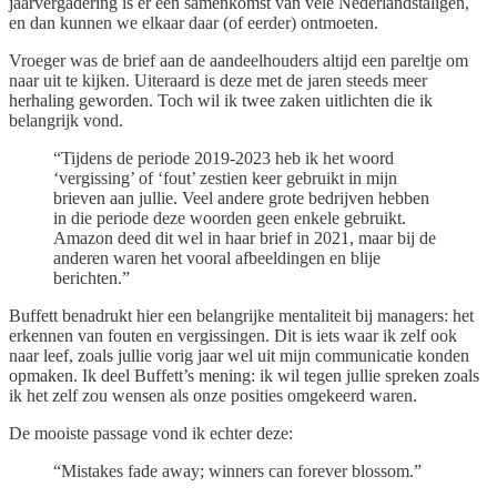
jaarvergadering is er een samenkomst van vele Nederlandstaligen,
en dan kunnen we elkaar daar (of eerder) ontmoeten.
Vroeger was de brief aan de aandeelhouders altijd een pareltje om
naar uit te kijken. Uiteraard is deze met de jaren steeds meer
herhaling geworden. Toch wil ik twee zaken uitlichten die ik
belangrijk vond.
“Tijdens de periode 2019-2023 heb ik het woord
‘vergissing’ of ‘fout’ zestien keer gebruikt in mijn
brieven aan jullie. Veel andere grote bedrijven hebben
in die periode deze woorden geen enkele gebruikt.
Amazon deed dit wel in haar brief in 2021, maar bij de
anderen waren het vooral afbeeldingen en blije
berichten.”
Buffett benadrukt hier een belangrijke mentaliteit bij managers: het
erkennen van fouten en vergissingen. Dit is iets waar ik zelf ook
naar leef, zoals jullie vorig jaar wel uit mijn communicatie konden
opmaken. Ik deel Buffett’s mening: ik wil tegen jullie spreken zoals
ik het zelf zou wensen als onze posities omgekeerd waren.
De mooiste passage vond ik echter deze:
“Mistakes fade away; winners can forever blossom.”