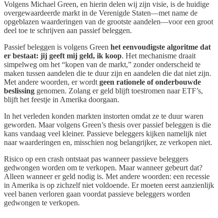
Volgens Michael Green, en hierin delen wij zijn visie, is de huidige
overgewaardeerde markt in de Verenigde Staten—met name de
opgeblazen waarderingen van de grootste aandelen—voor een groot
deel toe te schrijven aan passief beleggen.
Passief beleggen is volgens Green
het eenvoudigste algoritme dat
er bestaat: jij geeft mij geld, ik koop
. Het mechanisme draait
simpelweg om het “kopen van de markt,” zonder onderscheid te
maken tussen aandelen die te duur zijn en aandelen die dat niet zijn.
Met andere woorden, er wordt
geen rationele of onderbouwde
beslissing
genomen. Zolang er geld blijft toestromen naar ETF’s,
blijft het feestje in Amerika doorgaan.
In het verleden konden markten instorten omdat ze te duur waren
geworden. Maar volgens Green’s thesis over passief beleggen is die
kans vandaag veel kleiner. Passieve beleggers kijken namelijk niet
naar waarderingen en, misschien nog belangrijker, ze verkopen niet.
Risico op een crash ontstaat pas wanneer passieve beleggers
gedwongen worden om te verkopen. Maar wanneer gebeurt dat?
Alleen wanneer er geld nodig is. Met andere woorden: een recessie
in Amerika is op zichzelf niet voldoende. Er moeten eerst aanzienlijk
veel banen verloren gaan voordat passieve beleggers worden
gedwongen te verkopen.