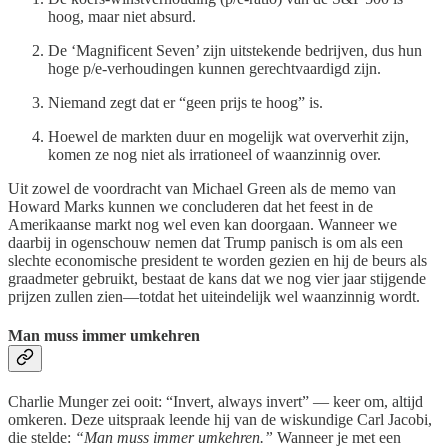
hoog, maar niet absurd.
De ‘Magnificent Seven’ zijn uitstekende bedrijven, dus hun
hoge p/e-verhoudingen kunnen gerechtvaardigd zijn.
Niemand zegt dat er “geen prijs te hoog” is.
Hoewel de markten duur en mogelijk wat oververhit zijn,
komen ze nog niet als irrationeel of waanzinnig over.
Uit zowel de voordracht van Michael Green als de memo van
Howard Marks kunnen we concluderen dat het feest in de
Amerikaanse markt nog wel even kan doorgaan. Wanneer we
daarbij in ogenschouw nemen dat Trump panisch is om als een
slechte economische president te worden gezien en hij de beurs als
graadmeter gebruikt, bestaat de kans dat we nog vier jaar stijgende
prijzen zullen zien—totdat het uiteindelijk wel waanzinnig wordt.
Man muss immer umkehren
Charlie Munger zei ooit: “Invert, always invert” — keer om, altijd
omkeren. Deze uitspraak leende hij van de wiskundige Carl Jacobi,
die stelde:
“Man muss immer umkehren.”
Wanneer je met een