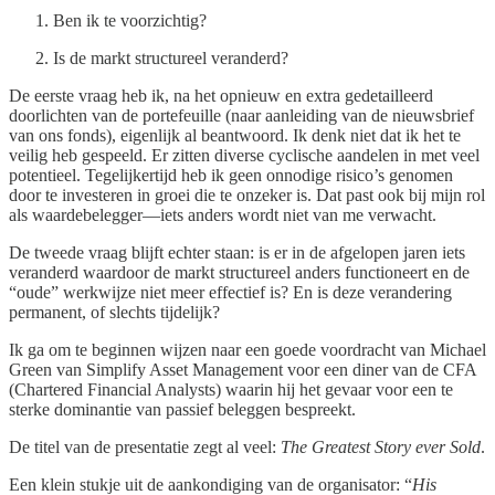
Ben ik te voorzichtig?
Is de markt structureel veranderd?
De eerste vraag heb ik, na het opnieuw en extra gedetailleerd
doorlichten van de portefeuille (naar aanleiding van de nieuwsbrief
van ons fonds), eigenlijk al beantwoord. Ik denk niet dat ik het te
veilig heb gespeeld. Er zitten diverse cyclische aandelen in met veel
potentieel. Tegelijkertijd heb ik geen onnodige risico’s genomen
door te investeren in groei die te onzeker is. Dat past ook bij mijn rol
als waardebelegger—iets anders wordt niet van me verwacht.
De tweede vraag blijft echter staan: is er in de afgelopen jaren iets
veranderd waardoor de markt structureel anders functioneert en de
“oude” werkwijze niet meer effectief is? En is deze verandering
permanent, of slechts tijdelijk?
Ik ga om te beginnen wijzen naar een goede voordracht van Michael
Green van Simplify Asset Management voor een diner van de CFA
(Chartered Financial Analysts) waarin hij het gevaar voor een te
sterke dominantie van passief beleggen bespreekt.
De titel van de presentatie zegt al veel:
The Greatest Story ever Sold
.
Een klein stukje uit de aankondiging van de organisator: “
His