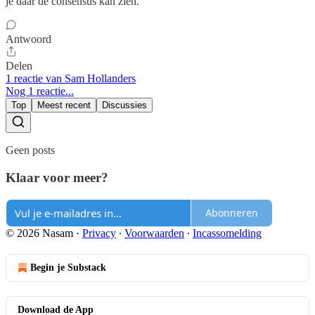
je daar de consensus kan zien.
Antwoord
Delen
1 reactie van Sam Hollanders
Nog 1 reactie...
Top
Meest recent
Discussies
Geen posts
Klaar voor meer?
Abonneren
© 2026 Nasam
·
Privacy
∙
Voorwaarden
∙
Incassomelding
Begin je Substack
Download de App