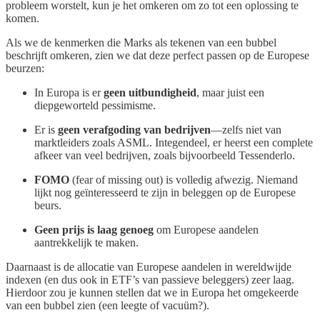
probleem worstelt, kun je het omkeren om zo tot een oplossing te
komen.
Als we de kenmerken die Marks als tekenen van een bubbel
beschrijft omkeren, zien we dat deze perfect passen op de Europese
beurzen:
In Europa is er
geen uitbundigheid
, maar juist een
diepgeworteld pessimisme.
Er is
geen verafgoding van bedrijven
—zelfs niet van
marktleiders zoals ASML. Integendeel, er heerst een complete
afkeer van veel bedrijven, zoals bijvoorbeeld Tessenderlo.
FOMO
(fear of missing out) is volledig afwezig. Niemand
lijkt nog geïnteresseerd te zijn in beleggen op de Europese
beurs.
Geen prijs is laag genoeg
om Europese aandelen
aantrekkelijk te maken.
Daarnaast is de allocatie van Europese aandelen in wereldwijde
indexen (en dus ook in ETF’s van passieve beleggers) zeer laag.
Hierdoor zou je kunnen stellen dat we in Europa het omgekeerde
van een bubbel zien (een leegte of vacuüm?).