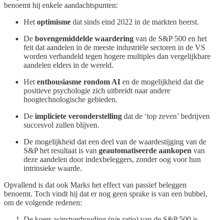
benoemt hij enkele aandachtspunten:
Het
optimisme
dat sinds eind 2022 in de markten heerst.
De
bovengemiddelde waardering
van de S&P 500 en het
feit dat aandelen in de meeste industriële sectoren in de VS
worden verhandeld tegen hogere multiples dan vergelijkbare
aandelen elders in de wereld.
Het
enthousiasme rondom AI
en de mogelijkheid dat die
positieve psychologie zich uitbreidt naar andere
hoogtechnologische gebieden.
De
impliciete veronderstelling
dat de ‘top zeven’ bedrijven
succesvol zullen blijven.
De mogelijkheid dat een deel van de waardestijging van de
S&P het resultaat is van
geautomatiseerde aankopen
van
deze aandelen door indexbeleggers, zonder oog voor hun
intrinsieke waarde.
Opvallend is dat ook Marks het effect van passief beleggen
benoemt. Toch vindt hij dat er nog geen sprake is van een bubbel,
om de volgende redenen:
De koers-winstverhouding (p/e-ratio) van de S&P 500 is