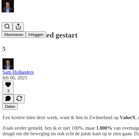
Met frisse moed gestart
Abonneren
Inloggen
5
Sam Hollanders
feb 06, 2025
3
Delen
Een kortere intro deze week, want ik ben in Zwitserland op
ValueX
,
Zoals eerder gemeld, ben ik er niet 100%, maar
1.000%
van overtuigd
deugd om die beweging nu ook echt de juiste kant op te zien gaan. Da