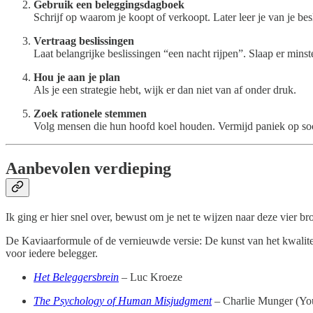
Gebruik een beleggingsdagboek
Schrijf op waarom je koopt of verkoopt. Later leer je van je be
Vertraag beslissingen
Laat belangrijke beslissingen “een nacht rijpen”. Slaap er minst
Hou je aan je plan
Als je een strategie hebt, wijk er dan niet van af onder druk.
Zoek rationele stemmen
Volg mensen die hun hoofd koel houden. Vermijd paniek op soc
Aanbevolen verdieping
Ik ging er hier snel over, bewust om je net te wijzen naar deze vier br
De Kaviaarformule of de vernieuwde versie: De kunst van het kwalitei
voor iedere belegger.
Het Beleggersbrein
– Luc Kroeze
The Psychology of Human Misjudgment
– Charlie Munger (Yo