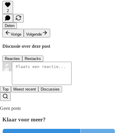
2
Delen
Vorige
Volgende
Discussie over deze post
Reacties
Restacks
Top
Meest recent
Discussies
Geen posts
Klaar voor meer?