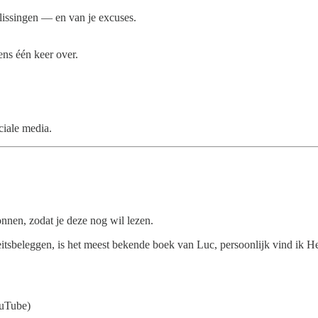
slissingen — en van je excuses.
ens één keer over.
iale media.
onnen, zodat je deze nog wil lezen.
tsbeleggen, is het meest bekende boek van Luc, persoonlijk vind ik Het
uTube)