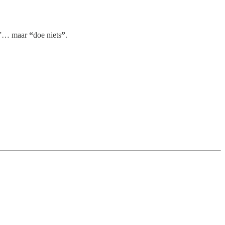
eel”… maar
“
doe niets
”
.