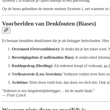
Systeem 2 is waarom je cijfers naloopt in een jaarverslag.
Op de beurs gebruiken de meeste mensen Systeem 1, net wanneer ze 
Voorbeelden van Denkfouten (Biases)
Er bestaan tientallen denkfouten die je als belegger beïnvloeden. Hier 
Overmoed (Overconfidence):
Je denkt dat je het zeker weet. N
Bevestigingsbias (Confirmation Bias):
Je zoekt enkel informa
Kuddegedrag (Herding):
Als iedereen koopt of verkoopt, ga j
Verliesaversie (Loss Aversion):
Verliezen voelen twee keer zo
Actiebias:
Niets doen voelt fout, dus doen we tóch iets. Ook al
“Iedereen is een langetermijnbelegger… tot de markt daalt.”
—
Peter Lynch
Waarom niets doen zo moeilijk is