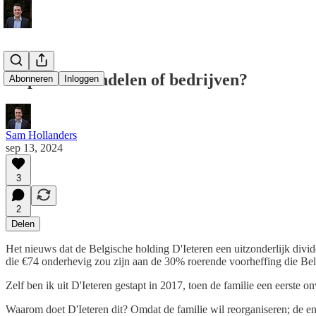
Kopen we aandelen of bedrijven?
Abonneren
Inloggen
Sam Hollanders
sep 13, 2024
3
2
Delen
Het nieuws dat de Belgische holding D'Ieteren een uitzonderlijk divi
die €74 onderhevig zou zijn aan de 30% roerende voorheffing die Bel
Zelf ben ik uit D'Ieteren gestapt in 2017, toen de familie een eerste o
Waarom doet D'Ieteren dit? Omdat de familie wil reorganiseren; de en