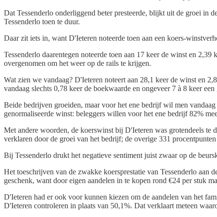
Dat Tessenderlo onderliggend beter presteerde, blijkt uit de groei in 
Tessenderlo toen te duur.
Daar zit iets in, want D'Ieteren noteerde toen aan een koers-winstve
Tessenderlo daarentegen noteerde toen aan 17 keer de winst en 2,39 k
overgenomen om het weer op de rails te krijgen.
Wat zien we vandaag? D'Ieteren noteert aan 28,1 keer de winst en 2,8
vandaag slechts 0,78 keer de boekwaarde en ongeveer 7 à 8 keer een g
Beide bedrijven groeiden, maar voor het ene bedrijf wil men vandaag
genormaliseerde winst: beleggers willen voor het ene bedrijf 82% me
Met andere woorden, de koerswinst bij D'Ieteren was grotendeels te d
verklaren door de groei van het bedrijf; de overige 331 procentpunten
Bij Tessenderlo drukt het negatieve sentiment juist zwaar op de beurs
Het toeschrijven van de zwakke koersprestatie van Tessenderlo aan de
geschenk, want door eigen aandelen in te kopen rond €24 per stuk maak
D'Ieteren had er ook voor kunnen kiezen om de aandelen van het fami
D'Ieteren controleren in plaats van 50,1%. Dat verklaart meteen waaro