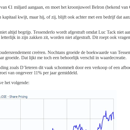
ing van €1 miljard aangaan, en moet het kroonjuweel Belron (bekend va
apitaal kwijt, maar hij, of zij, blijft ook achter met een bedrijf dat aa
iet altijd begrijp. Tessenderlo wordt afgestraft omdat Luc Tack niet a
terlijk in zijn zakken zit, worden niet afgestraft. Dit roept ook vrag
udersrendement creëren. Nochtans groeide de boekwaarde van Tessende
r groeide. Dat lijkt me toch een behoorlijk verschil in waardecreatie.
lding zoals D’Ieteren dit vaak schommelt door een verkoop of een afboek
 groei van ongeveer 11% per jaar gemiddeld.
we het volgende: