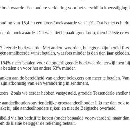
de boekwaarde. Een andere verklaring voor het verschil in koersstijging 
rhouding van 15,4 en een koers/boekwaarde van 1,01. Dat is niet echt d
eer de boekwaarde. Dat was niet bepaald goedkoop, toen heerste er wel 
7 keer de boekwaarde. Met andere woorden, beleggers zijn bereid fors 
enormaliseerde winst betalen, wat fors minder is dan tien jaar geleden.
 184% meer betalen voor de onderliggende boekwaarde, terwijl men bij 
er betalen en voor het andere 53% minder.
anken aan de bereidheid van andere beleggers om meer te betalen. Van 
 zijn afkomstig van een verandering in sentiment.
koers. Zoals we eerder hebben vastgesteld, groeide Tessenderlo sneller 
 aandeelhoudersonvriendelijke grootaandeelhouder lijkt me dan ook te k
t hij alle aandeelhouders rijker, en niet de Belgische overheid.
lielid via het bedrijf te kopen (onder bepaalde voorwaarden), maar dan
m de kleine belegger de rekening betaalt.