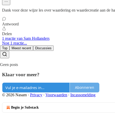
Dank voor deze wijze les over waardering en waardecreatie aan de ha
Antwoord
Delen
1 reactie van Sam Hollanders
Nog 1 reactie...
Top
Meest recent
Discussies
Geen posts
Klaar voor meer?
Abonneren
© 2026 Nasam
·
Privacy
∙
Voorwaarden
∙
Incassomelding
Begin je Substack