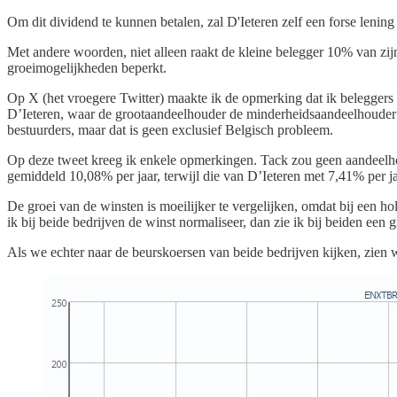
Om dit dividend te kunnen betalen, zal D'Ieteren zelf een forse len
Met andere woorden, niet alleen raakt de kleine belegger 10% van zijn k
groeimogelijkheden beperkt.
Op X (het vroegere Twitter) maakte ik de opmerking dat ik beleggers n
D’Ieteren, waar de grootaandeelhouder de minderheidsaandeelhouder let
bestuurders, maar dat is geen exclusief Belgisch probleem.
Op deze tweet kreeg ik enkele opmerkingen. Tack zou geen aandeelho
gemiddeld 10,08% per jaar, terwijl die van D’Ieteren met 7,41% per jaa
De groei van de winsten is moeilijker te vergelijken, omdat bij een ho
ik bij beide bedrijven de winst normaliseer, dan zie ik bij beiden een
Als we echter naar de beurskoersen van beide bedrijven kijken, zien 