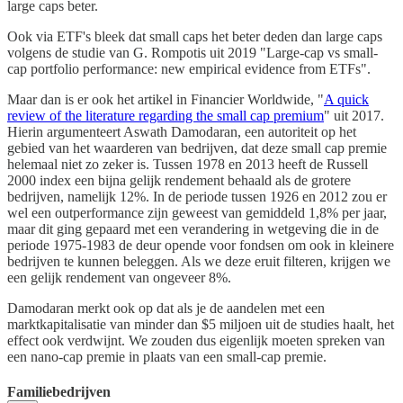
large caps beter.
Ook via ETF's bleek dat small caps het beter deden dan large caps
volgens de studie van G. Rompotis uit 2019 "Large-cap vs small-
cap portfolio performance: new empirical evidence from ETFs".
Maar dan is er ook het artikel in Financier Worldwide, "
A quick
review of the literature regarding the small cap premium
" uit 2017.
Hierin argumenteert Aswath Damodaran, een autoriteit op het
gebied van het waarderen van bedrijven, dat deze small cap premie
helemaal niet zo zeker is. Tussen 1978 en 2013 heeft de Russell
2000 index een bijna gelijk rendement behaald als de grotere
bedrijven, namelijk 12%. In de periode tussen 1926 en 2012 zou er
wel een outperformance zijn geweest van gemiddeld 1,8% per jaar,
maar dit ging gepaard met een verandering in wetgeving die in de
periode 1975-1983 de deur opende voor fondsen om ook in kleinere
bedrijven te kunnen beleggen. Als we deze eruit filteren, krijgen we
een gelijk rendement van ongeveer 8%.
Damodaran merkt ook op dat als je de aandelen met een
marktkapitalisatie van minder dan $5 miljoen uit de studies haalt, het
effect ook verdwijnt. We zouden dus eigenlijk moeten spreken van
een nano-cap premie in plaats van een small-cap premie.
Familiebedrijven