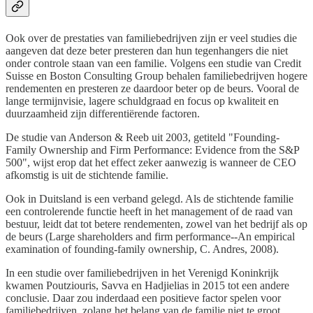
Ook over de prestaties van familiebedrijven zijn er veel studies die
aangeven dat deze beter presteren dan hun tegenhangers die niet
onder controle staan van een familie. Volgens een studie van Credit
Suisse en Boston Consulting Group behalen familiebedrijven hogere
rendementen en presteren ze daardoor beter op de beurs. Vooral de
lange termijnvisie, lagere schuldgraad en focus op kwaliteit en
duurzaamheid zijn differentiërende factoren.
De studie van Anderson & Reeb uit 2003, getiteld "Founding-
Family Ownership and Firm Performance: Evidence from the S&P
500", wijst erop dat het effect zeker aanwezig is wanneer de CEO
afkomstig is uit de stichtende familie.
Ook in Duitsland is een verband gelegd. Als de stichtende familie
een controlerende functie heeft in het management of de raad van
bestuur, leidt dat tot betere rendementen, zowel van het bedrijf als op
de beurs (Large shareholders and firm performance--An empirical
examination of founding-family ownership, C. Andres, 2008).
In een studie over familiebedrijven in het Verenigd Koninkrijk
kwamen Poutziouris, Savva en Hadjielias in 2015 tot een andere
conclusie. Daar zou inderdaad een positieve factor spelen voor
familiebedrijven, zolang het belang van de familie niet te groot