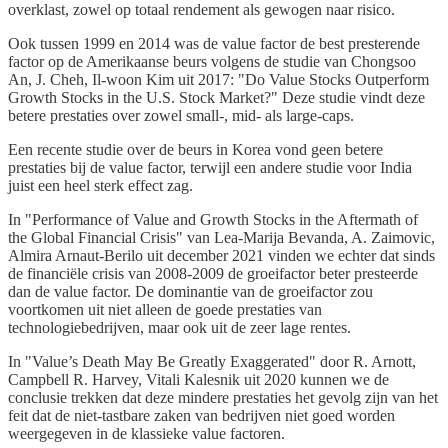
overklast, zowel op totaal rendement als gewogen naar risico.
Ook tussen 1999 en 2014 was de value factor de best presterende
factor op de Amerikaanse beurs volgens de studie van Chongsoo
An, J. Cheh, Il-woon Kim uit 2017: "Do Value Stocks Outperform
Growth Stocks in the U.S. Stock Market?" Deze studie vindt deze
betere prestaties over zowel small-, mid- als large-caps.
Een recente studie over de beurs in Korea vond geen betere
prestaties bij de value factor, terwijl een andere studie voor India
juist een heel sterk effect zag.
In "Performance of Value and Growth Stocks in the Aftermath of
the Global Financial Crisis" van Lea-Marija Bevanda, A. Zaimovic,
Almira Arnaut-Berilo uit december 2021 vinden we echter dat sinds
de financiële crisis van 2008-2009 de groeifactor beter presteerde
dan de value factor. De dominantie van de groeifactor zou
voortkomen uit niet alleen de goede prestaties van
technologiebedrijven, maar ook uit de zeer lage rentes.
In "Value’s Death May Be Greatly Exaggerated" door R. Arnott,
Campbell R. Harvey, Vitali Kalesnik uit 2020 kunnen we de
conclusie trekken dat deze mindere prestaties het gevolg zijn van het
feit dat de niet-tastbare zaken van bedrijven niet goed worden
weergegeven in de klassieke value factoren.