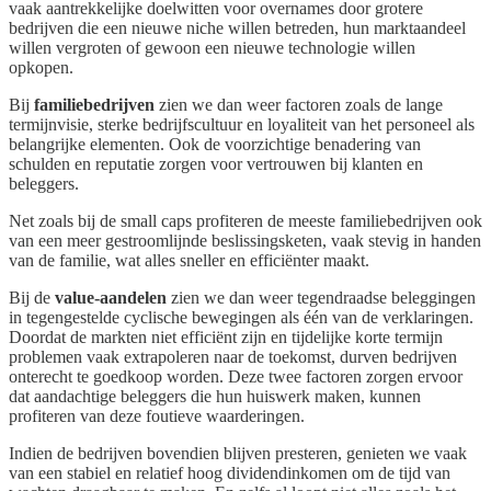
vaak aantrekkelijke doelwitten voor overnames door grotere
bedrijven die een nieuwe niche willen betreden, hun marktaandeel
willen vergroten of gewoon een nieuwe technologie willen
opkopen.
Bij
familiebedrijven
zien we dan weer factoren zoals de lange
termijnvisie, sterke bedrijfscultuur en loyaliteit van het personeel als
belangrijke elementen. Ook de voorzichtige benadering van
schulden en reputatie zorgen voor vertrouwen bij klanten en
beleggers.
Net zoals bij de small caps profiteren de meeste familiebedrijven ook
van een meer gestroomlijnde beslissingsketen, vaak stevig in handen
van de familie, wat alles sneller en efficiënter maakt.
Bij de
value-aandelen
zien we dan weer tegendraadse beleggingen
in tegengestelde cyclische bewegingen als één van de verklaringen.
Doordat de markten niet efficiënt zijn en tijdelijke korte termijn
problemen vaak extrapoleren naar de toekomst, durven bedrijven
onterecht te goedkoop worden. Deze twee factoren zorgen ervoor
dat aandachtige beleggers die hun huiswerk maken, kunnen
profiteren van deze foutieve waarderingen.
Indien de bedrijven bovendien blijven presteren, genieten we vaak
van een stabiel en relatief hoog dividendinkomen om de tijd van