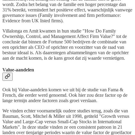
wordt. Zodra het belang van de familie een hoger percentage dan
31% bereikt, vermindert het positieve effect, waarschijnlijk vanwege
governance issues (Family involvement and firm performance:
Evidence from UK listed firms).
Villalonga en Amit kwamen in hun studie "How Do Family
Ownership, Control, and Management Affect Firm Value?" tot de
conclusie dat binnen de Fortune 500 bedrijven de combinatie van
een oprichter als CEO of oprichter en voorzitter van de raad van
bestuur ideaal is. Als daarentegen afstammelingen van de oprichter
aan de macht komen, is de kans groot dat zij waarde vernietigen.
Value-aandelen
Ook bij Value-aandelen komen we uit bij de studie van Fama &
French, die eerder werd genoemd. Ook hier zou deze factor op de
lange termijn andere factoren zoals groei verslaan.
We vinden echter voornamelijk oudere studies terug, zoals die van
Bauman, Scott, Mitchel & Miller uit 1998, getiteld "Growth versus
Value and Large-Cap versus Small-Cap Stocks in International
Markets". In deze studie vinden ze een consistent patroon in 21
landen over tienjarige periodes waarin de value factor de groeifactor