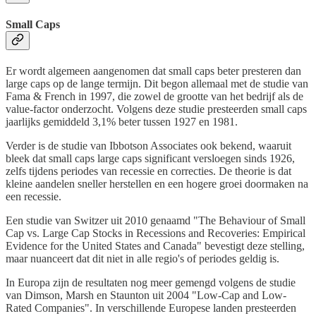
Small Caps
Er wordt algemeen aangenomen dat small caps beter presteren dan
large caps op de lange termijn. Dit begon allemaal met de studie van
Fama & French in 1997, die zowel de grootte van het bedrijf als de
value-factor onderzocht. Volgens deze studie presteerden small caps
jaarlijks gemiddeld 3,1% beter tussen 1927 en 1981.
Verder is de studie van Ibbotson Associates ook bekend, waaruit
bleek dat small caps large caps significant versloegen sinds 1926,
zelfs tijdens periodes van recessie en correcties. De theorie is dat
kleine aandelen sneller herstellen en een hogere groei doormaken na
een recessie.
Een studie van Switzer uit 2010 genaamd "The Behaviour of Small
Cap vs. Large Cap Stocks in Recessions and Recoveries: Empirical
Evidence for the United States and Canada" bevestigt deze stelling,
maar nuanceert dat dit niet in alle regio's of periodes geldig is.
In Europa zijn de resultaten nog meer gemengd volgens de studie
van Dimson, Marsh en Staunton uit 2004 "Low-Cap and Low-
Rated Companies". In verschillende Europese landen presteerden