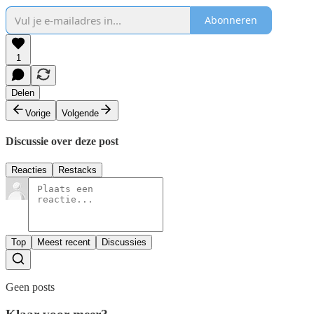
Abonneren
1
Delen
Vorige
Volgende
Discussie over deze post
Reacties
Restacks
Top
Meest recent
Discussies
Geen posts