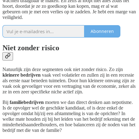
wachten draagbaar te maken. En zelfs al loopt niet alles zoals het
hoort, doordat je ze zo goedkoop kan kopen, mag er al wat
gebeuren om je met een verlies op te zadelen. Je hebt een marge van
veiligheid.
Abonneren
Niet zonder risico
Natuurlijk zijn deze segmenten ook niet zonder risico. Zo zijn
kleinere bedrijven
vaak veel volatieler en zullen zij in een recessie
als eerste naar beneden tuimelen. Door hun kleinere omvang zijn ze
vaak ook gevoeliger voor een vertraging van de economie, zeker als
ze in een zeer specifieke niche actief zijn.
Bij
familiebedrijven
moeten we dan direct denken aan nepotisme.
Is de opvolger wel de geschikte kandidaat, of is deze enkel de
opvolger omdat hij/zij een afstammeling is van de oprichter? In
welke mate houden zij bij het leiden van het bedrijf rekening met de
minderheidsaandeelhouders, en hoe balanceren zij de noden van het
bedrijf met die van de familie?