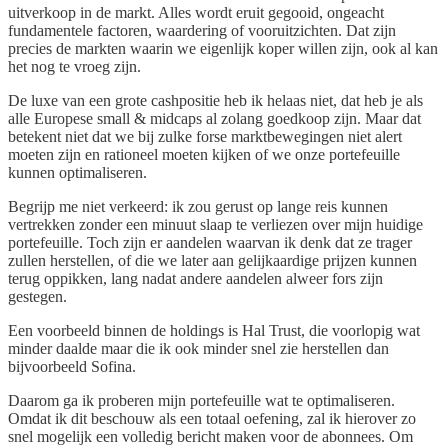
uitverkoop in de markt. Alles wordt eruit gegooid, ongeacht
fundamentele factoren, waardering of vooruitzichten. Dat zijn
precies de markten waarin we eigenlijk koper willen zijn, ook al kan
het nog te vroeg zijn.
De luxe van een grote cashpositie heb ik helaas niet, dat heb je als
alle Europese small & midcaps al zolang goedkoop zijn. Maar dat
betekent niet dat we bij zulke forse marktbewegingen niet alert
moeten zijn en rationeel moeten kijken of we onze portefeuille
kunnen optimaliseren.
Begrijp me niet verkeerd: ik zou gerust op lange reis kunnen
vertrekken zonder een minuut slaap te verliezen over mijn huidige
portefeuille. Toch zijn er aandelen waarvan ik denk dat ze trager
zullen herstellen, of die we later aan gelijkaardige prijzen kunnen
terug oppikken, lang nadat andere aandelen alweer fors zijn
gestegen.
Een voorbeeld binnen de holdings is Hal Trust, die voorlopig wat
minder daalde maar die ik ook minder snel zie herstellen dan
bijvoorbeeld Sofina.
Daarom ga ik proberen mijn portefeuille wat te optimaliseren.
Omdat ik dit beschouw als een totaal oefening, zal ik hierover zo
snel mogelijk een volledig bericht maken voor de abonnees. Om