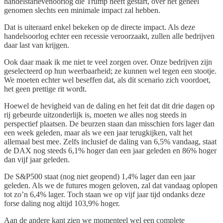
handelstarievenoorlog die Trump heeft gestart, over het geheel
genomen slechts een minimale impact zal hebben.
Dat is uiteraard enkel bekeken op de directe impact. Als deze
handelsoorlog echter een recessie veroorzaakt, zullen alle bedrijven
daar last van krijgen.
Ook daar maak ik me niet te veel zorgen over. Onze bedrijven zijn
geselecteerd op hun weerbaarheid; ze kunnen wel tegen een stootje.
We moeten echter wel beseffen dat, als dit scenario zich voordoet,
het geen prettige rit wordt.
Hoewel de hevigheid van de daling en het feit dat dit drie dagen op
rij gebeurde uitzonderlijk is, moeten we alles nog steeds in
perspectief plaatsen. De beurzen staan dan misschien fors lager dan
een week geleden, maar als we een jaar terugkijken, valt het
allemaal best mee. Zelfs inclusief de daling van 6,5% vandaag, staat
de DAX nog steeds 6,1% hoger dan een jaar geleden en 86% hoger
dan vijf jaar geleden.
De S&P500 staat (nog niet geopend) 1,4% lager dan een jaar
geleden. Als we de futures mogen geloven, zal dat vandaag oplopen
tot zo’n 6,4% lager. Toch staan we op vijf jaar tijd ondanks deze
forse daling nog altijd 103,9% hoger.
Aan de andere kant zien we momenteel wel een complete