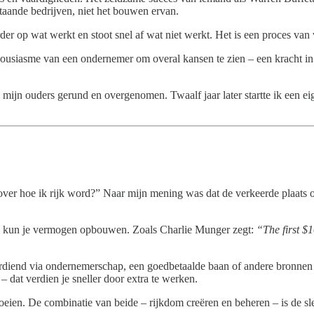
aande bedrijven, niet het bouwen ervan.
der op wat werkt en stoot snel af wat niet werkt. Het is een proces van 
nthousiasme van een ondernemer om overal kansen te zien – een kracht i
 mijn ouders gerund en overgenomen. Twaalf jaar later startte ik een ei
over hoe ik rijk word?” Naar mijn mening was dat de verkeerde plaats 
en, kun je vermogen opbouwen. Zoals Charlie Munger zegt:
“The first $1
erdiend via ondernemerschap, een goedbetaalde baan of andere bronnen 
– dat verdien je sneller door extra te werken.
en. De combinatie van beide – rijkdom creëren en beheren – is de sleute