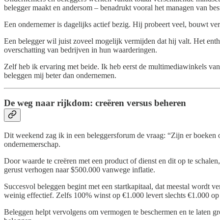
belegger maakt en andersom – benadrukt vooral het managen van best
Een ondernemer is dagelijks actief bezig. Hij probeert veel, bouwt ver
Een belegger wil juist zoveel mogelijk vermijden dat hij valt. Het e
overschatting van bedrijven in hun waarderingen.
Zelf heb ik ervaring met beide. Ik heb eerst de multimediawinkels van
beleggen mij beter dan ondernemen.
De weg naar rijkdom: creëren versus beheren
Dit weekend zag ik in een beleggersforum de vraag: “Zijn er boeken 
ondernemerschap.
Door waarde te creëren met een product of dienst en dit op te schal
gerust verhogen naar $500.000 vanwege inflatie.
Succesvol beleggen begint met een startkapitaal, dat meestal wordt v
weinig effectief. Zelfs 100% winst op €1.000 levert slechts €1.000 op 
Beleggen helpt vervolgens om vermogen te beschermen en te laten groei