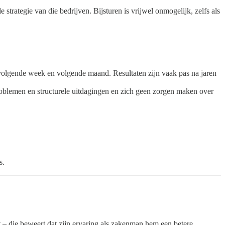
rategie van die bedrijven. Bijsturen is vrijwel onmogelijk, zelfs als
 volgende week en volgende maand. Resultaten zijn vaak pas na jaren
oblemen en structurele uitdagingen en zich geen zorgen maken over
s.
– die beweert dat zijn ervaring als zakenman hem een betere