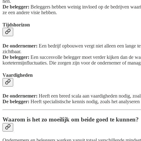
hen.
De belegger:
Beleggers hebben weinig invloed op de bedrijven waarin 
ze een andere visie hebben.
Tijdshorizon
De ondernemer:
Een bedrijf opbouwen vergt niet alleen een lange t
zichtbaar.
De belegger:
Een succesvolle belegger moet verder kijken dan de waa
kortetermijnfluctuaties. Die zorgen zijn voor de ondernemer of manag
Vaardigheden
De ondernemer:
Heeft een breed scala aan vaardigheden nodig, zoa
De belegger:
Heeft specialistische kennis nodig, zoals het analyseren
Waarom is het zo moeilijk om beide goed te kunnen?
Ondernemers en beleggers werken vanuit totaal verschillende mindset