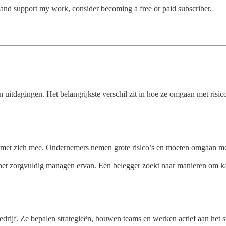
 and support my work, consider becoming a free or paid subscriber.
itdagingen. Het belangrijkste verschil zit in hoe ze omgaan met risico
d met zich mee. Ondernemers nemen grote risico’s en moeten omgaan met 
et zorgvuldig managen ervan. Een belegger zoekt naar manieren om kapit
rijf. Ze bepalen strategieën, bouwen teams en werken actief aan het s