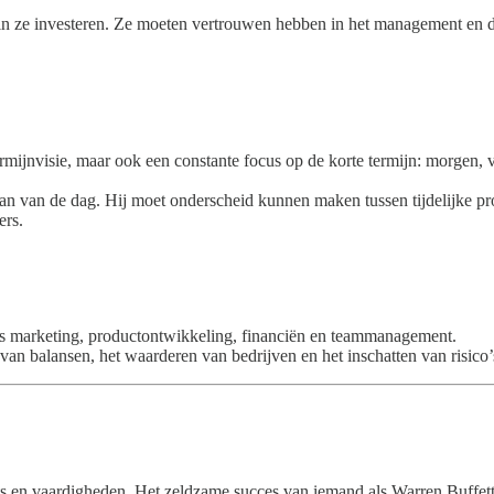
ze investeren. Ze moeten vertrouwen hebben in het management en de st
ermijnvisie, maar ook een constante focus op de korte termijn: morgen,
n van de dag. Hij moet onderscheid kunnen maken tussen tijdelijke pr
ers.
ls marketing, productontwikkeling, financiën en teammanagement.
 van balansen, het waarderen van bedrijven en het inschatten van risico’
s en vaardigheden. Het zeldzame succes van iemand als Warren Buffett 