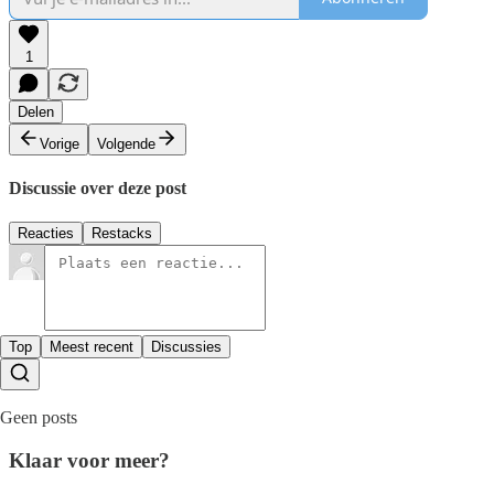
1
Delen
Vorige
Volgende
Discussie over deze post
Reacties
Restacks
Top
Meest recent
Discussies
Geen posts
Klaar voor meer?